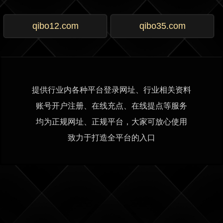
qibo12.com
qibo35.com
提供行业内各种平台登录网址、行业相关资料
账号开户注册、在线充点、在线提点等服务
均为正规网址、正规平台，大家可放心使用
致力于打造全平台的入口