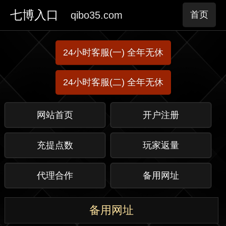
七博入口
qibo35.com
首页
24小时客服(一) 全年无休
24小时客服(二) 全年无休
网站首页
开户注册
充提点数
玩家返量
代理合作
备用网址
备用网址